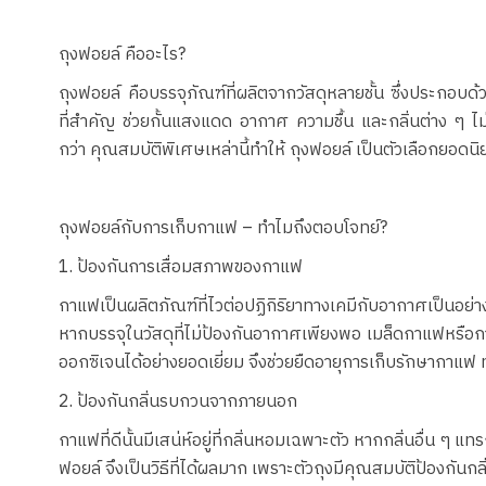
ถุงฟอยล์ คืออะไร?
ถุงฟอยล์ คือบรรจุภัณฑ์ที่ผลิตจากวัสดุหลายชั้น ซึ่งประกอบด้ว
ที่สำคัญ ช่วยกั้นแสงแดด อากาศ ความชื้น และกลิ่นต่าง ๆ ไม่ใ
กว่า คุณสมบัติพิเศษเหล่านี้ทำให้ ถุงฟอยล์ เป็นตัวเลือกยอด
ถุงฟอยล์กับการเก็บกาแฟ – ทำไมถึงตอบโจทย์?
1. ป้องกันการเสื่อมสภาพของกาแฟ
กาแฟเป็นผลิตภัณฑ์ที่ไวต่อปฏิกิริยาทางเคมีกับอากาศเป็นอ
หากบรรจุในวัสดุที่ไม่ป้องกันอากาศเพียงพอ เมล็ดกาแฟหรือ
ออกซิเจนได้อย่างยอดเยี่ยม จึงช่วยยืดอายุการเก็บรักษากาแฟ ท
2. ป้องกันกลิ่นรบกวนจากภายนอก
กาแฟที่ดีนั้นมีเสน่ห์อยู่ที่กลิ่นหอมเฉพาะตัว หากกลิ่นอื่น ๆ
ฟอยล์ จึงเป็นวิธีที่ได้ผลมาก เพราะตัวถุงมีคุณสมบัติป้องกันก