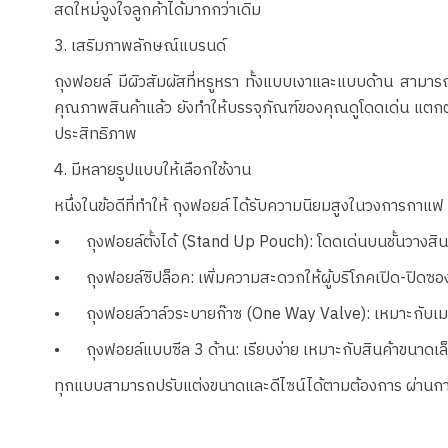
สดใหม่จูงใจลูกค้าได้มากกว่าเดิม
3. เสริมภาพลักษณ์แบรนด์
ถุงฟอยล์ มีผิวสัมผัสที่หรูหรา ทั้งแบบเงาและแบบด้าน สามาร
คุณภาพสินค้าแล้ว ยังทำให้บรรจุภัณฑ์ของคุณดูโดดเด่น แตกต่า
ประสิทธิภาพ
4. มีหลายรูปแบบให้เลือกใช้งาน
หนึ่งในข้อดีที่ทำให้ ถุงฟอยล์ ได้รับความนิยมสูงในวงการกา
•
ถุงฟอยล์ตั้งได้ (Stand Up Pouch): โดดเด่นบนชั้นวางสิน
•
ถุงฟอยล์ซิปล็อค: เพิ่มความสะดวกให้ผู้บริโภคเปิด-ปิดซอ
•
ถุงฟอยล์วาล์วระบายก๊าซ (One Way Valve): เหมาะกับเมล
•
ถุงฟอยล์แบบซีล 3 ด้าน: เรียบง่าย เหมาะกับสินค้าขนาดเล
ทุกแบบสามารถปรับแต่งขนาดและดีไซน์ได้ตามต้องการ ผ่านการผล