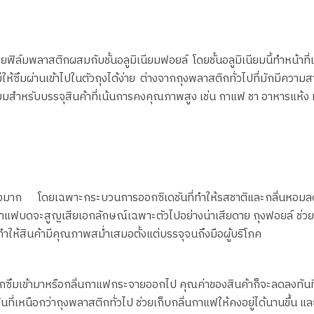
ยฟิล์มพลาสติกผสมกับชั้นอลูมิเนียมฟอยล์ โดยชั้นอลูมิเนียมนี้ทำหน้าที่
ห้ซึมผ่านเข้าไปในตัวถุงได้ง่าย ต่างจากถุงพลาสติกทั่วไปที่มักมีความ
นิยมสำหรับบรรจุสินค้าที่เน้นการคงคุณภาพสูง เช่น กาแฟ ชา อาหารแห้ง 
ย่างมาก โดยเฉพาะกระบวนการออกซิเดชันที่ทำให้รสชาติและกลิ่นหอมล
กาแฟบดจะสูญเสียเอกลักษณ์เฉพาะตัวไปอย่างน่าเสียดาย ถุงฟอยล์ ช่ว
ำให้สินค้ามีคุณภาพสม่ำเสมอตั้งแต่บรรจุจนถึงมือผู้บริโภค
 แทรกซึมเข้ามาหรือกลิ่นกาแฟกระจายออกไป คุณค่าของสินค้าก็จะลดลงทันที
ลิ่นที่เหนือกว่าถุงพลาสติกทั่วไป ช่วยเก็บกลิ่นกาแฟให้คงอยู่ได้นานขึ้น