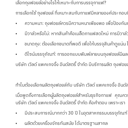
เลือกถุงฟอยล์อย่างไรให้เหมาะกับการบรรจุกาแฟ?
การเลือกใช้ ถุงฟอยล์ ที่เหมาะสมกับกาแฟมีหลายองค์ประกอบท
•
ความหนา: ถุงฟอยล์ควรมีความหนาเพียงพอ เพื่อป้องกันก
•
มีวาล์วหรือไม่: หากสินค้าคือเมล็ดกาแฟสดใหม่ การมีว
•
ขนาดถุง: ต้องเลือกขนาดที่พอดี เพื่อให้บรรจุสินค้าดูแน่
•
ดีไซน์บรรจุภัณฑ์: การออกแบบพิมพ์ลายบนถุงฟอยล์มีผลต่
บริษัท เวิลด์ แพคเกจจิ้ง อินดัสตรี้ จำกัด มีบริการผลิต ถุง
ทำไมต้องเลือกผลิตถุงฟอยล์กับ บริษัท เวิลด์ แพคเกจจิ้ง อินดัส
เมื่อพูดถึงการเลือกผู้ผลิตถุงฟอยล์สำหรับธุรกิจกาแฟ คุณควร
บริษัท เวิลด์ แพคเกจจิ้ง อินดัสตรี้ จำกัด คือคำตอบ เพราะเรา
•
มีประสบการณ์มากกว่า 30 ปี ในอุตสาหกรรมบรรจุภัณฑ์
•
ผลิตด้วยเครื่องจักรทันสมัย ได้มาตรฐานสากล