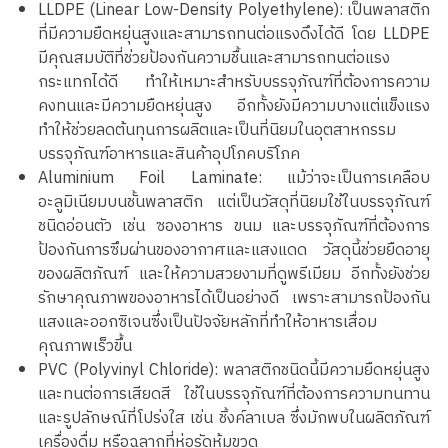
LLDPE (Linear Low-Density Polyethylene): เป็นพลาสติก
ที่มีความยืดหยุ่นสูงและสามารถทนต่อแรงดึงได้ดี โดย LLDPE
มีคุณสมบัติที่ช่วยป้องกันความชื้นและสามารถทนต่อแรง
กระแทกได้ดี ทำให้เหมาะสำหรับบรรจุภัณฑ์ที่ต้องการความ
คงทนและมีความยืดหยุ่นสูง อีกทั้งยังมีความบางแต่แข็งแรง
ทำให้ช่วยลดต้นทุนการผลิตและเป็นที่นิยมในอุตสาหกรรม
บรรจุภัณฑ์อาหารและสินค้าอุปโภคบริโภค
Aluminium Foil Laminate: แม้ว่าจะเป็นการเคลือบ
อะลูมิเนียมบนชั้นพลาสติก แต่เป็นวัสดุที่นิยมใช้ในบรรจุภัณฑ์
ชนิดอ่อนตัว เช่น ซองอาหาร ขนม และบรรจุภัณฑ์ที่ต้องการ
ป้องกันการซึมผ่านของอากาศและแสงแดด วัสดุนี้ช่วยยืดอายุ
ของผลิตภัณฑ์ และให้ความสวยงามที่ดูพรีเมียม อีกทั้งยังช่วย
รักษาคุณภาพของอาหารได้เป็นอย่างดี เพราะสามารถป้องกัน
แสงและออกซิเจนซึ่งเป็นปัจจัยหลักที่ทำให้อาหารเสื่อม
คุณภาพเร็วขึ้น
PVC (Polyvinyl Chloride): พลาสติกชนิดนี้มีความยืดหยุ่นสูง
และทนต่อการเสียดสี ใช้ในบรรจุภัณฑ์ที่ต้องการความทนทาน
และรูปลักษณ์ที่โปร่งใส เช่น ชิ้งค์ลาเบล ซึ่งมักพบในผลิตภัณฑ์
เครื่องดื่ม หรือฉลากที่ห่อรัดหุ้มขวด