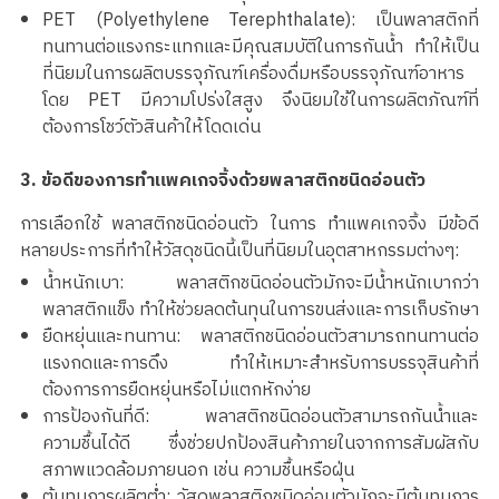
PET (Polyethylene Terephthalate): เป็นพลาสติกที่
ทนทานต่อแรงกระแทกและมีคุณสมบัติในการกันน้ำ ทำให้เป็น
ที่นิยมในการผลิตบรรจุภัณฑ์เครื่องดื่มหรือบรรจุภัณฑ์อาหาร
โดย PET มีความโปร่งใสสูง จึงนิยมใช้ในการผลิตภัณฑ์ที่
ต้องการโชว์ตัวสินค้าให้โดดเด่น
3. ข้อดีของการทำแพคเกจจิ้งด้วยพลาสติกชนิดอ่อนตัว
การเลือกใช้ พลาสติกชนิดอ่อนตัว ในการ ทำแพคเกจจิ้ง มีข้อดี
หลายประการที่ทำให้วัสดุชนิดนี้เป็นที่นิยมในอุตสาหกรรมต่างๆ:
น้ำหนักเบา: พลาสติกชนิดอ่อนตัวมักจะมีน้ำหนักเบากว่า
พลาสติกแข็ง ทำให้ช่วยลดต้นทุนในการขนส่งและการเก็บรักษา
ยืดหยุ่นและทนทาน: พลาสติกชนิดอ่อนตัวสามารถทนทานต่อ
แรงกดและการดึง ทำให้เหมาะสำหรับการบรรจุสินค้าที่
ต้องการการยืดหยุ่นหรือไม่แตกหักง่าย
การป้องกันที่ดี: พลาสติกชนิดอ่อนตัวสามารถกันน้ำและ
ความชื้นได้ดี ซึ่งช่วยปกป้องสินค้าภายในจากการสัมผัสกับ
สภาพแวดล้อมภายนอก เช่น ความชื้นหรือฝุ่น
ต้นทุนการผลิตต่ำ: วัสดุพลาสติกชนิดอ่อนตัวมักจะมีต้นทุนการ