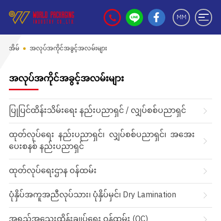
MM
အိမ်
အလုပ်အကိုင်အခွင့်အလမ်းများ
အလုပ်အကိုင်အခွင့်အလမ်းများ
ပြုပြင်ထိန်းသိမ်းရေး နည်းပညာရှင် / လျှပ်စစ်ပညာရှင်
ထုတ်လုပ်ရေး နည်းပညာရှင်၊ လျှပ်စစ်ပညာရှင်၊ အအေး
ပေးစနစ် နည်းပညာရှင်
ထုတ်လုပ်ရေးဌာန ဝန်ထမ်း
ပုံနှိပ်အကူအညီလုပ်သား၊ ပုံနှိပ်မှင်၊ Dry Lamination
အရည်အသွေးထိန်းချုပ်ရေး ဝန်ထမ်း (QC)