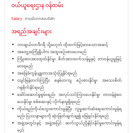
ဝယ်ယူရေးဌာန ဝန်ထမ်း
Salary :
ตามข้อตกลงบริษัท
အရည်အချင်းများ
ဘာချယ်လာဒီဂရီ သို့မဟုတ် ထိုထက်မြင့်မားသောအဆင့်
အတွေ့အကြုံရှိပါက အထူးစဉ်းစားပေးမည်
ကြိုးစားအားထုတ်နိုင်မှု၊ စိတ်အားထက်သန်မှုနှင့် တာဝန်ယူမှုမြင့်
မားရမည်
အခြေခံကွန်ပျူတာအသုံးပြုနိုင်ရမည်
လျင်မြန်တက်ကြွပြီး စနစ်တကျ စဉ်းစားနိုင်မှု၊ အသေးစိတ်
ဂရုစိုက်နိုင်ရမည်
ခေါင်းဆောင်မှုစွမ်းရည်၊ အလုပ်သင်ကြားပေးနိုင်မှု၊ တာဝန်ခွဲဝေ
ပေးနိုင်မှု၊ စစ်ဆေးနှင့် လိုက်နာမှုရှိရမည်
ကိုယ်ရည်ကိုယ်သွေးကောင်းမွန်ပြီး လူမှုဆက်ဆံရေးကောင်းမွန်ရ
မည်၊ ပြဿနာများကို ဆုံးဖြတ်ချက်ချ၍ ဖြေရှင်းနိုင်ရမည်
အဖွဲ့အတွင်းနှင့် အဖွဲ့အပြင် ဆက်သွယ်ညှိနှိုင်းနိုင်မှုကောင်းမွန်ရ
မည်