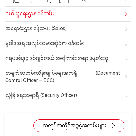
ဝယ်ယူရေးဌာန ဝန်ထမ်း
အရောင်းဌာန ဝန်ထမ်း (Sales)
မူဝါဒအရ အလုပ်သမားဆိုင်ရာ ဝန်ထမ်း
ဂရပ်ဖစ်နှင့် ဒစ်ဂျစ်တယ် အကြောင်းအရာ ဖန်တီးသူ
စာရွက်စာတမ်းထိန်းချုပ်ရေးအရာရှိ (Document
Control Officer – DCC)
လုံခြုံရေးအရာရှိ (Security Officer)
အလုပ်အကိုင်အခွင့်အလမ်းများ