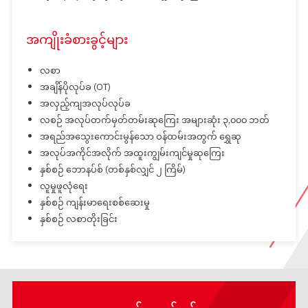
အကျိုးခံစားခွင့်များ
လစာ
အချိန်ပိုလုပ်ခ (OT)
အလှည့်ကျအလုပ်လုပ်ခ
လစဉ် အလုပ်တက်မှတ်တမ်းဆုကြေး အများဆုံး ၃,၀၀၀ ဘတ်
အရည်အသွေးကောင်းမွန်သော ဝန်ထမ်းအတွက် ရွှေဆု
အလုပ်အကိုင်အလိုက် အထူးကျွမ်းကျင်မှုဆုကြေး
နှစ်စဉ် ဘောနပ်စ် (တစ်နှစ်လျှင် ၂ ကြိမ်)
လူမှုဖူလုံရေး
နှစ်စဉ် ကျန်းမာရေးစစ်ဆေးမှု
နှစ်စဉ် လစာတိုးခြင်း