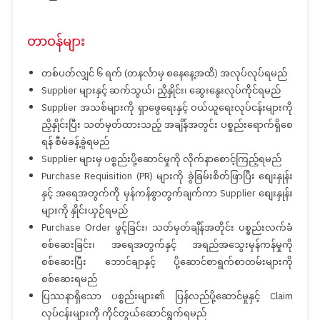
တာဝန်များ
တစ်ပတ်လျှင် ၆ ရက် (တနင်္လာမှ စနေနေ့အထိ) အလုပ်လုပ်ရမည်
Supplier များနှင့် ဆက်သွယ်၊ ညှိနှိုင်း၊ ဆွေးနွေးလုပ်ကိုင်ရမည်
Supplier အသစ်များကို ရှာဖွေရေးနှင့် ဝယ်ယူရေးလုပ်ငန်းများကို
ညှိနှိုင်းပြီး သတ်မှတ်ထားသည့် အချိန်အတွင်း ပစ္စည်းရောက်ရှိစေ
ရန် စီမံခန့်ခွဲရမည်
Supplier များမှ ပစ္စည်းပို့ဆောင်မှုကို လိုက်နာစောင့်ကြည့်ရမည်
Purchase Requisition (PR) များကို ခွဲခြမ်းစိတ်ဖြာပြီး စျေးနှုန်း
နှင့် အရေအတွက်ကို မှန်ကန်စွာတွက်ချက်ကာ Supplier စျေးနှုန်း
များကို နှိုင်းယှဉ်ရမည်
Purchase Order ဖွင့်ခြင်း၊ သတ်မှတ်ချိန်အတိုင်း ပစ္စည်းလက်ခံ
စစ်ဆေးခြင်း၊ အရေအတွက်နှင့် အရည်အသွေးမှန်ကန်မှုကို
စစ်ဆေးပြီး ဘောင်ချာနှင့် ပို့ဆောင်စာရွက်စာတမ်းများကို
စစ်ဆေးရမည်
ပြဿနာရှိသော ပစ္စည်းများ၏ ပြန်လည်ပို့ဆောင်မှုနှင့် Claim
လုပ်ငန်းများကို ကိုင်တွယ်ဆောင်ရွက်ရမည်