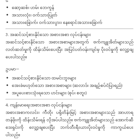
ဆော့ဆစ်၊ ဟမ်၊ ဘေကွန်
အသားလုံး၊ ဝက်သားပြုတ်
အသားခြောက်၊ ဝက်သားပွား၊ နေရောင်အသားခြောက်
3. အဆင်သင့်စားနိုင်သော အစားအစာ လုပ်ငန်းများ
အဆင်သင့်စားနိုင်သော အစားအစာများအတွက် ဗက်ကျူအိတ်များသည်
လတ်ဆတ်မှုကို ထိန်းသိမ်းပေးပြီး အပြင်ပတ်ဝန်းကျင်မှ ပိုးဝင်မှုကို လျှော့ချ
ပေးပါသည်။
ဥပမာ—
အဆင်သင့်စားနိုင်သော ထမင်းဘူးများ
အေးခဲမဟုတ်သော အစားအစာများ (ဆလာဒ်၊ အချဉ်စပ်ငံပြာရည်)
အပူပေးစားသုံးရသော ဟင်းများ (စုပ်၊ စတူး)
4. ကျန်းမာရေးအစားအစာ လုပ်ငန်းများ
အစားအစာကလင်း၊ ကီတို၊ ပရိုတိန်းမြင့် အစားအစာများသည် အာဟာရ
တန်ဖိုးကို ထိန်းသိမ်းရန် လိုအပ်ပါသည်။ ဗက်ကျူအိတ်များသည် အောက်ဆီ
ဒေးရှင်းကို လျှော့ချပေးပြီး ဘက်တီးရီးယားပိုးဝင်မှုကို ကာကွယ်ပေး
ပါသည်။