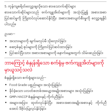
5. ကုန်ကျစရိတ်လျှော့ချလိုသော စားသောက်ဆိုင်များ
စားသောက်ဆိုင်များသည် ဗက်ကျူအိတ်များကို အသုံးပြု၍ အစားအစာ
ပြင်ဆင်မှုကို ကြိုတင်လုပ်ဆောင်နိုင်ပြီး အစားအစာပျက်စီးမှုကို လျှော့ချနိုင်
ပါသည်။
ဥပမာ—
အသားများကို ချက်မလုပ်မီ သိုလှောင်ခြင်း
ဆော့စ်နှင့် စုပ်များကို ကြိုတင်ပြင်ဆင်ထားခြင်း
ပြင်ဆင်ပြီးသား အစားအစာများကို နောက်နေ့အတွက် သိမ်းဆည်းခြင်း
ဘာကြောင့် စံနှုန်းရှိသော စက်ရုံမှ ဗက်ကျူအိတ်များကို
မှာယူသင့်သလဲ
စံနှုန်းရှိသော စက်ရုံများသည်—
Food Grade ပစ္စည်းများ အသုံးပြုခြင်း
ခိုင်ခံ့သော ပလတ်စတစ်အပျော့အမျိုးအစားများ အသုံးပြုခြင်း
GMP၊ HACCP စံနှုန်းများနှင့် ကိုက်ညီခြင်း
အများအပြား ထုတ်လုပ်နိုင်ပြီး အစားအစာအမျိုးအစားနှင့် ကိုက်ညီ
အောင် ဒီဇိုင်းပြုလုပ်နိုင်ခြင်း