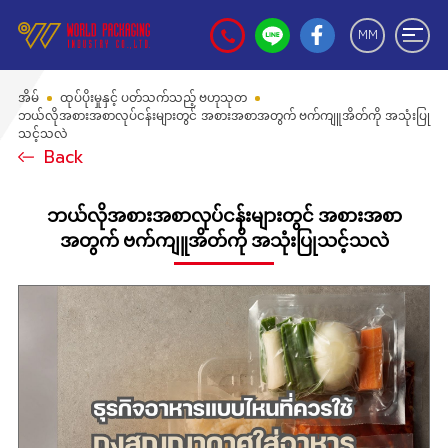
MM
အိမ်
ထုပ်ပိုးမှုနှင့် ပတ်သက်သည့် ဗဟုသုတ
ဘယ်လိုအစားအစာလုပ်ငန်းများတွင် အစားအစာအတွက် ဗက်ကျူအိတ်ကို အသုံးပြု
သင့်သလဲ
Back
ဘယ်လိုအစားအစာလုပ်ငန်းများတွင် အစားအစာ
အတွက် ဗက်ကျူအိတ်ကို အသုံးပြုသင့်သလဲ