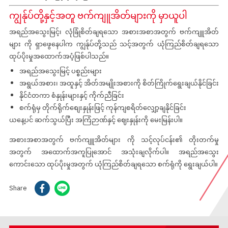
ကျွန်ုပ်တို့နှင့်အတူ ဗက်ကျူအိတ်များကို မှာယူပါ
အရည်အသွေးမြင့်၊ လုံခြုံစိတ်ချရသော
အစားအစာအတွက် ဗက်ကျူအိတ်
များ
ကို ရှာဖွေနေပါက ကျွန်ုပ်တို့သည် သင့်အတွက် ယုံကြည်စိတ်ချရသော
ထုပ်ပိုးမှုအထောက်အပံ့ဖြစ်ပါသည်။
အရည်အသွေးမြင့် ပစ္စည်းများ
အရွယ်အစား၊ အထူနှင့် အိတ်အမျိုးအစားကို စိတ်ကြိုက်ရွေးချယ်နိုင်ခြင်း
နိုင်ငံတကာ စံနှုန်းများနှင့် ကိုက်ညီခြင်း
စက်ရုံမှ တိုက်ရိုက်စျေးနှုန်းဖြင့် ကုန်ကျစရိတ်လျှော့ချနိုင်ခြင်း
ယနေ့ပင် ဆက်သွယ်ပြီး အကြံဉာဏ်နှင့် ဈေးနှုန်းကို မေးမြန်းပါ။
အစားအစာအတွက် ဗက်ကျူအိတ်များ
ကို သင့်လုပ်ငန်း၏ တိုးတက်မှု
အတွက် အထောက်အကူပြုအောင် အသုံးချလိုက်ပါ။ အရည်အသွေး
ကောင်းသော ထုပ်ပိုးမှုအတွက် ယုံကြည်စိတ်ချရသော စက်ရုံကို ရွေးချယ်ပါ။
Share