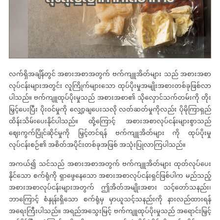
လက်ရှိအချိန်တွင်
အစားအစာအတွက် ဗက်ကျူအိတ်များ
သည် အစားအစာ
လုပ်ငန်းများအတွင်း လူကြိုက်များသော ထုပ်ပိုးမှုအမျိုးအစားတစ်ခုဖြစ်လာ
ပါသည်။ ဗက်ကျူထုပ်ပိုးမှုသည် အစားအစာ၏ သိုလှောင်သက်တမ်းကို တိုး
မြှင့်ပေးပြီး ပိုးဝင်မှုကို လျှော့ချပေးသလို လတ်ဆတ်မှုကိုလည်း ပိုမိုကြာရှည်
ထိန်းသိမ်းပေးနိုင်ပါသည်။ ထို့ကြောင့် အစားအစာလုပ်ငန်းများစွာသည်
ဈေးကွက်ပြိုင်ဆိုင်မှုကို မြှင့်တင်ရန်
ဗက်ကျူအိတ်များ
ကို ထုပ်ပိုးမှု
လုပ်ငန်းစဉ်၏ အစိတ်အပိုင်းတစ်ခုအဖြစ် အသုံးပြုလာကြပါသည်။
အကယ်၍ သင်သည်
အစားအစာအတွက် ဗက်ကျူအိတ်များ
ထုတ်လုပ်ပေး
နိုင်သော စက်ရုံကို ရှာဖွေနေသော အစားအစာလုပ်ငန်းရှင်ဖြစ်ပါက မည်သည့်
အစားအစာလုပ်ငန်းများအတွက် ဤအိတ်အမျိုးအစား သင့်တော်သနည်း၊
ဘာကြောင့် စံနှုန်းရှိသော စက်ရုံမှ မှာယူသင့်သနည်းကို နားလည်ထားရန်
အရေးကြီးပါသည်။ အရည်အသွေးမြင့် ဗက်ကျူထုပ်ပိုးမှုသည် အရောင်းမြှင့်