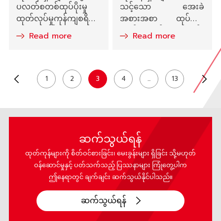
ပလတ်စတစ်ထုပ်ပိုးမှု
သင့်သော အေးခဲ
ထုတ်လုပ်မှုကုန်ကျစရိတ်
အစားအစာ ထုပ်ပိုးမှု
လျှော့ချနည်းများ
စံနှုန်းများနှင့် စည်းမျဉ်း
Read more
Read more
များ
1
2
3
4
...
13
ဆက်သွယ်ရန်
ထုတ်ကုန်များကို စိတ်ဝင်စားခြင်း၊ မေးခွန်းများ ရှိခြင်း သို့မဟုတ်
ဝန်ဆောင်မှုနှင့် ပတ်သက်သည့် ပြဿနာများ ကြုံတွေ့ပါက
ဤနေရာတွင် ချက်ချင်း ဆက်သွယ်နိုင်ပါသည်။
ဆက်သွယ်ရန်