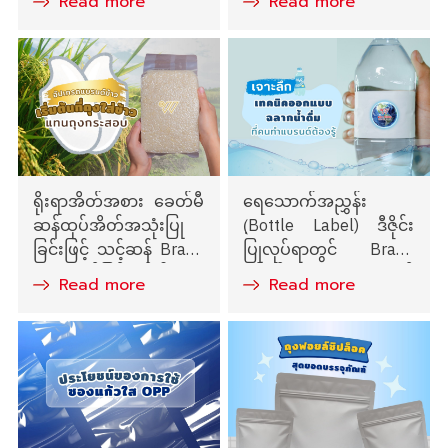
Read more
Read more
များဖြင့် အရောင်းမြှင့်တင်
သလဲ?
ပါ
ရိုးရာအိတ်အစား ခေတ်မီ
ရေသောက်အညွှန်း
ဆန်ထုပ်အိတ်အသုံးပြု
(ฺBottle Label) ဒီဇိုင်း
ခြင်းဖြင့် သင့်ဆန် Brand
ပြုလုပ်ရာတွင် Brand
ကို အဆင့်မြှင့်တင်ပါ
ပိုင်ရှင်များ သိထားသင့်
Read more
Read more
သော နည်းလမ်းများကို
လေ့လာကြည့်ပါ