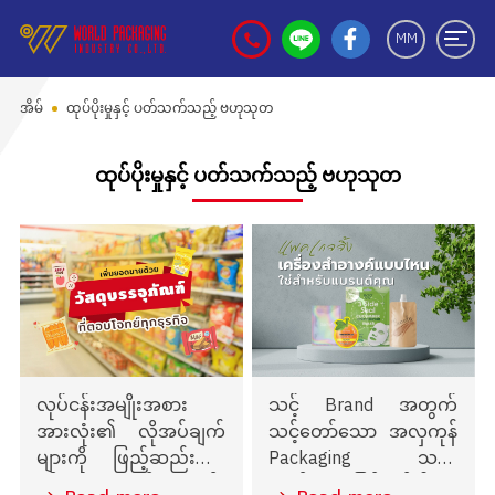
MM
အိမ်
ထုပ်ပိုးမှုနှင့် ပတ်သက်သည့် ဗဟုသုတ
ထုပ်ပိုးမှုနှင့် ပတ်သက်သည့် ဗဟုသုတ
လုပ်ငန်းအမျိုးအစား
သင့် Brand အတွက်
အားလုံး၏ လိုအပ်ချက်
သင့်တော်သော အလှကုန်
များကို ဖြည့်ဆည်းပေး
Packaging သည်
နိုင်သော ထုပ်ပိုးပစ္စည်း
ဘယ်လိုပုံစံဖြစ်သင့်ပါ