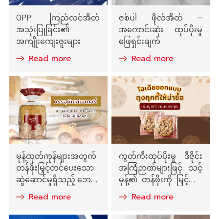
OPP ကြည်လင်အိတ်
ဇစ်ပါ ဖိုလ်အိတ် –
အသုံးပြုခြင်း၏
အကောင်းဆုံး ထုပ်ပိုးမှု
အကျိုးကျေးဇူးများ
ဖြေရှင်းချက်
Read more
Read more
မုန့်ထုတ်ကုန်များအတွက်
ကွတ်ကီးထုပ်ပိုးမှု ဒီဇိုင်း
တန်ဖိုးမြှင့်တင်ပေးသော
အကြံဉာဏ်များဖြင့် သင့်
ဆွဲဆောင်မှုရှိသည့် ဘေက
မုန့်၏ တန်ဖိုးကို မြှင့်တင်
ရီ ထုပ်ပိုးမှု
ပါ
Read more
Read more