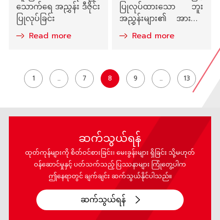
သောက်ရေ အညွှန်း ဒီဇိုင်း
ပြုလုပ်ထားသော ဘူး
ပြုလုပ်ခြင်း
အညွှန်းများ၏ အားသာ
ချက်များ
Read more
Read more
1
...
7
8
9
...
13
ဆက်သွယ်ရန်
ထုတ်ကုန်များကို စိတ်ဝင်စားခြင်း၊ မေးခွန်းများ ရှိခြင်း သို့မဟုတ်
ဝန်ဆောင်မှုနှင့် ပတ်သက်သည့် ပြဿနာများ ကြုံတွေ့ပါက
ဤနေရာတွင် ချက်ချင်း ဆက်သွယ်နိုင်ပါသည်။
ဆက်သွယ်ရန်