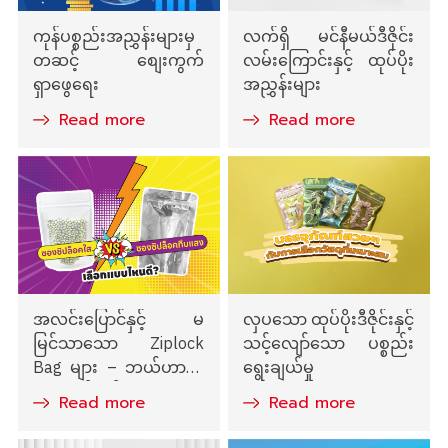
ကုန်ပစ္စည်းအညွှန်းများမှ
လက်ရှိ မင်နီမယ်ဒီဇိုင်း
တဆင့် စျေးကွက်
လမ်းကြောင်းနှင့် ထုပ်ပိုး
ရှာဖွေရေး
အညွှန်းများ
Read more
Read more
အလင်းပြောင်နှင့် မ
လှပသော ထုပ်ပိုးဒီဇိုင်းနှင့်
မြင်သာသော Ziplock
သင့်လျော်သော ပစ္စည်း
Bag များ – ဘယ်ဟာကို
ရွေးချယ်မှု
ရွေးချယ်သင့်သလဲ
Read more
Read more