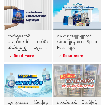
လက်ရှိခေတ်ရှိ
လုပ်ငန်းအမျိုးမျိုးတွင်
ပလတ်စတစ် ထုပ်ပိုး
အသုံးပြုနေသော Spout
အိတ်များကို ရွေးချယ်
Pouch များ
အသုံးပြုခြင်း
Read more
Read more
ထူးခြားသော ဒီဇိုင်းဖြင့်
ပလတ်စတစ် ဖီလ်မ်ဖြင့်