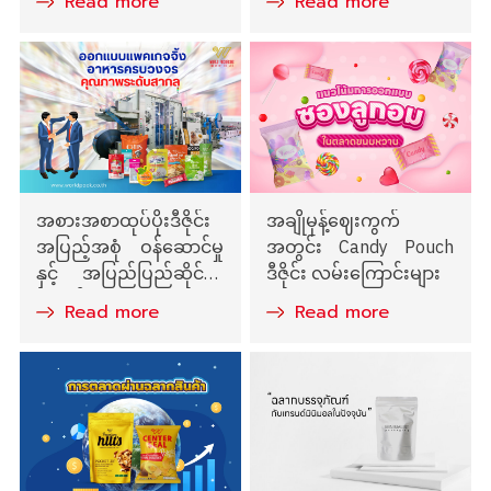
Read more
Read more
သလဲ?
များ
အစားအစာထုပ်ပိုးဒီဇိုင်း
အချိုမုန့်ဈေးကွက်
အပြည့်အစုံ ဝန်ဆောင်မှု
အတွင်း Candy Pouch
နှင့် အပြည်ပြည်ဆိုင်ရာ
ဒီဇိုင်း လမ်းကြောင်းများ
အဆင့်အတန်း
Read more
Read more