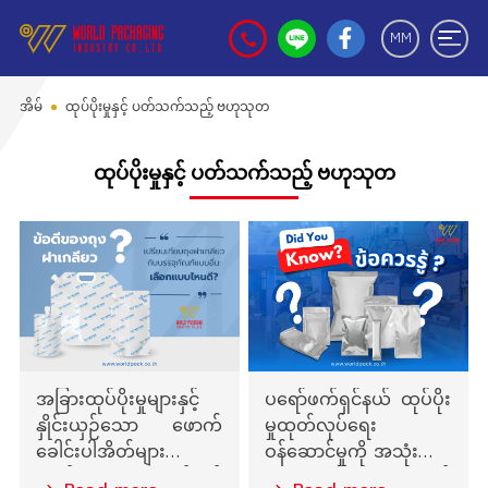
MM
အိမ်
ထုပ်ပိုးမှုနှင့် ပတ်သက်သည့် ဗဟုသုတ
ထုပ်ပိုးမှုနှင့် ပတ်သက်သည့် ဗဟုသုတ
အခြားထုပ်ပိုးမှုများနှင့်
ပရော်ဖက်ရှင်နယ် ထုပ်ပိုး
နှိုင်းယှဉ်သော ဖောက်
မှုထုတ်လုပ်ရေး
ခေါင်းပါအိတ်များ –
ဝန်ဆောင်မှုကို အသုံးပြုမီ
ဘယ်ဟာကို ရွေးချယ်သင့်
သိထားသင့်သော အချက်