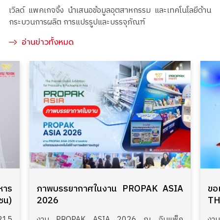
เวิลด์ แพคเกจจิ้ง นำเสนอข้อมูลอุตสาหกรรม และเทคโนโลยีด้าน
กระบวนการผลิต การแปรรูปและบรรจุภัณฑ์
อ่านข่าวทั้งหมด
หาร
ภาพบรรยากาศในงาน PROPAK ASIA
ขอ
ชน)
2026
TH
215
งาน PROPAK ASIA 2026 ณ อิมแพ็ค
งา