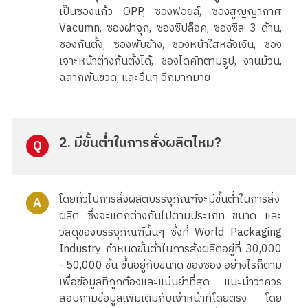
เป็นซองแก้ว OPP, ซองฟอยล์, ซองสูญญากาศ
Vacumn, ซองฝาจุก, ซองซิปล็อค, ซองซีล 3 ด้าน,
ซองก้นตั้ง, ซองพับข้าง, ซองหน้าใสหลังเงิน, ซอง
เจาะหน้าต่างก้นตั้งได้, ซองไดคัทตามรูป, งานม้วน,
ฉลากพันขวด, และอื่นๆ อีกมากมาย
2. มีขั้นต่ำในการสั่งผลิตไหม?
Q
โดยทั่วไปการสั่งผลิตบรรจุภัณฑ์จะมีขั้นต่ำในการสั่ง
A
ผลิต ซึ่งจะแตกต่างกันไปตามประเภท ขนาด และ
วัสดุของบรรจุภัณฑ์นั้นๆ ซึ่งที่ World Packaging
Industry กำหนดขั้นต่ำในการสั่งผลิตอยู่ที่ 30,000
- 50,000 ชิ้น ขึ้นอยู่กับขนาด ของซอง อย่างไรก็ตาม
เพื่อข้อมูลที่ถูกต้องและแม่นยำที่สุด แนะนำว่าควร
สอบถามข้อมูลเพิ่มเติมกับเจ้าหน้าที่โดยตรง โดย