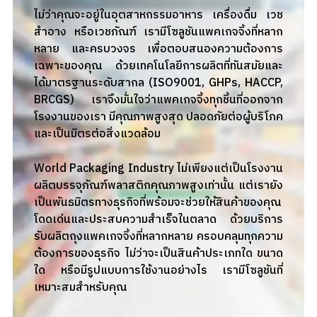
ไม่ว่าคุณจะอยู่ในอุตสาหกรรมอาหาร เครื่องดื่ม เวช
สำอาง หรือเวชภัณฑ์ เรามีโซลูชันแพคเกจจิ้งที่หลาก
หลาย และครบวงจร เพื่อตอบสนองความต้องการ
เฉพาะของคุณ ด้วยเทคโนโลยีการผลิตที่ทันสมัยและ
ได้มาตรฐานระดับสากล (ISO9001, GHPs, HACCP,
BRCGS) เราจึงมั่นใจว่าแพคเกจจิ้งทุกชิ้นที่ออกจาก
โรงงานของเรา มีคุณภาพสูงสุด ปลอดภัยต่อผู้บริโภค
และเป็นมิตรต่อสิ่งแวดล้อม
World Packaging Industry ไม่เพียงแต่เป็นโรงงาน
ผลิตบรรจุภัณฑ์พลาสติกคุณภาพสูงเท่านั้น แต่เรายัง
เป็นพันธมิตรทางธุรกิจที่พร้อมจะช่วยให้สินค้าของคุณ
โดดเด่นและประสบความสำเร็จในตลาด ด้วยบริการ
รับผลิตถุงแพคเกจจิ้งที่หลากหลาย ครอบคลุมทุกความ
ต้องการของธุรกิจ ไม่ว่าจะเป็นสินค้าประเภทใด ขนาด
ใด หรือมีรูปแบบการใช้งานอย่างไร เรามีโซลูชันที่
เหมาะสมสำหรับคุณ