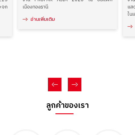
ระจก
เมืองทองธานี
แสด
ในเ
อ่านเพิ่มเติม
ระด
ลูกค้าของเรา